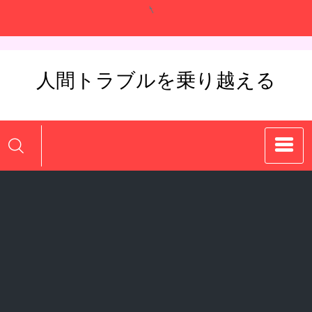
コ
ン
テ
ン
人間トラブルを乗り越える
ツ
へ
ス
キ
ッ
プ