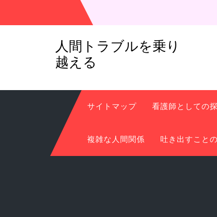
コ
ン
テ
人間トラブルを乗り
ン
ツ
越える
へ
ス
キ
サイトマップ
看護師としての
ッ
プ
複雑な人間関係
吐き出すこと